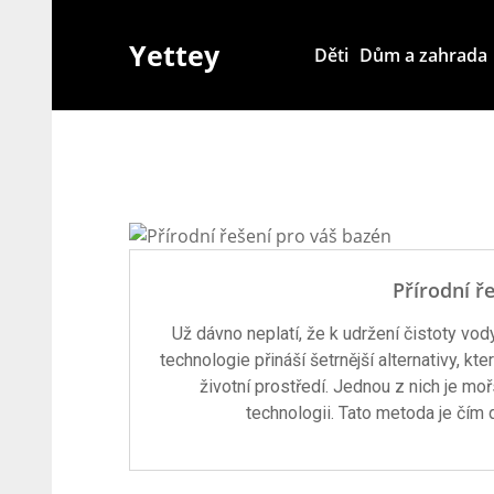
Skip
to
Yettey
Děti
Dům a zahrada
content
Přírodní ř
Už dávno neplatí, že k udržení čistoty vod
technologie přináší šetrnější alternativy, kt
životní prostředí. Jednou z nich je mo
technologii. Tato metoda je čím 