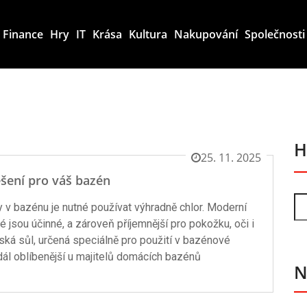
Finance
Hry
IT
Krása
Kultura
Nakupování
Společnosti
H
25. 11. 2025
ešení pro váš bazén
y v bazénu je nutné používat výhradně chlor. Moderní
eré jsou účinné, a zároveň příjemnější pro pokožku, oči i
řská sůl, určená speciálně pro použití v bazénové
dál oblíbenější u majitelů domácích bazénů
N