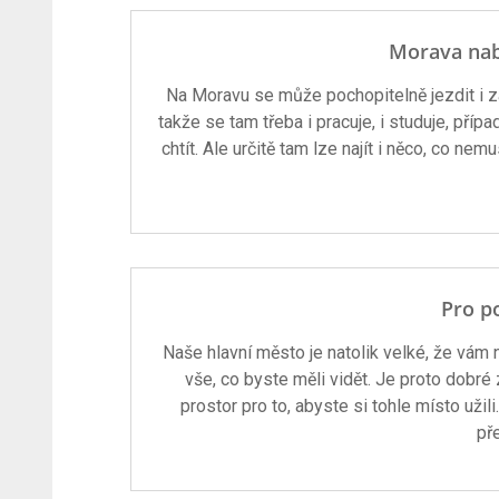
Morava nab
Na Moravu se může pochopitelně jezdit i za
takže se tam třeba i pracuje, i studuje, pří
chtít. Ale určitě tam lze najít i něco, co 
Pro p
Naše hlavní město je natolik velké, že vám n
vše, co byste měli vidět. Je proto dobré 
prostor pro to, abyste si tohle místo užili.
př