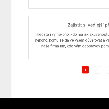
Zajistit si vedlejš
Hledáte i vy někoho, kdo má jak zkušenosti, t
někoho, komu se dá ve všem důvěřovat a ví, 
naše firma tím, kdo vám doopravdy pomů
1
2