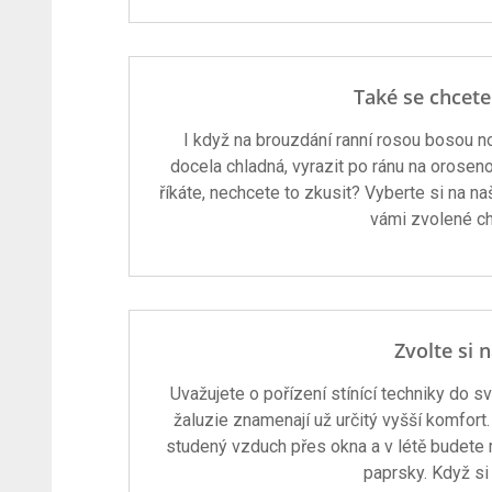
Také se chcete
I když na brouzdání ranní rosou bosou noh
docela chladná, vyrazit po ránu na oroseno
říkáte, nechcete to zkusit? Vyberte si na n
vámi zvolené ch
Zvolte si n
Uvažujete o pořízení stínící techniky do 
žaluzie znamenají už určitý vyšší komfort
studený vzduch přes okna a v létě budete
paprsky. Když si 