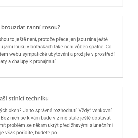
 brouzdat ranní rosou?
ou to ještě není, protože přece jen jsou rána ještě
u jarní louku v botaskách také není vůbec špatné. Co
ašem webu sympatické ubytování a prožijte v prostředí
aty a chalupy k pronajmutí
aši stínící techniku
svých oken? Je to správné rozhodnutí. Vždyť venkovní
. Bez nich se k vám bude v zimě stále ještě dostávat
 mít problém se někam ukrýt před žhavými slunečními
je však pořídíte, budete po