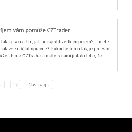
í příjem vám pomůže CZTrader
ak i praxi s tím, jak si zajistit vedlejší příjem? Chcete
jak vše udělat správně? Pokud je tomu tak, je pro vás
že. Jsme CZTrader a máte s námi jistotu toho, že
…
19
Následující