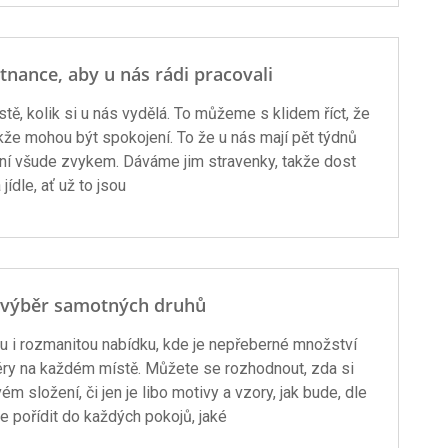
nance, aby u nás rádi pracovali
, kolik si u nás vydělá. To můžeme s klidem říct, že
kže mohou být spokojení. To že u nás mají pět týdnů
ení všude zvykem. Dáváme jim stravenky, takže dost
 jídle, ať už to jsou
ý výběr samotných druhů
u i rozmanitou nabídku, kde je nepřeberné množství
riéry na každém místě. Můžete se rozhodnout, zda si
m složení, či jen je libo motivy a vzory, jak bude, dle
e pořídit do každých pokojů, jaké