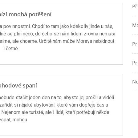
Př
ízí mnohá potěšení
Mo
 povinnostmi. Chodí to tam jako kdekoliv jinde u nás,
padně se plní něco, do čeho se nám lidem zrovna nemusí
nemusíme, ale chceme. Určitě nám může Morava nabídnout
Pr
i četné
Pr
No
ohodové spaní
ebude stačit jeden den na to, abyste jej prošli a viděli
zařídit si nějaké ubytování, které vám dopřeje čas a
 Nejenom ale turisté, ale i lidé, kteří potřebují někde
espat, mohou