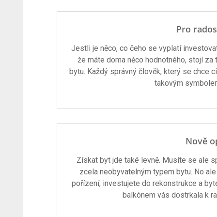
Pro rados
Jestli je něco, co čeho se vyplatí investovat
že máte doma něco hodnotného, stojí za t
bytu. Každý správný člověk, který se chce cí
takovým symbolem 
Nově o
Získat byt jde také levně. Musíte se ale
zcela neobyvatelným typem bytu. No ale i
pořízení, investujete do rekonstrukce a byt
balkónem vás dostrkala k r