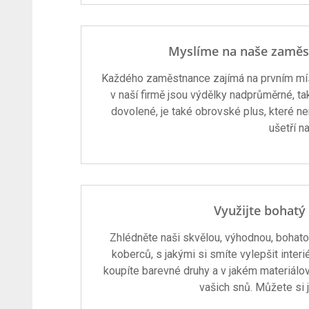
Myslíme na naše zaměst
Každého zaměstnance zajímá na prvním místě
v naší firmě jsou výdělky nadprůměrné, ta
dovolené, je také obrovské plus, které n
ušetří na
Využijte bohat
Zhlédněte naši skvělou, výhodnou, bohato
koberců, s jakými si smíte vylepšit inte
koupíte barevné druhy a v jakém materiálové
vašich snů. Můžete si j