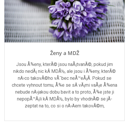
Ženy a MDŽ
Jsou Å¾eny, kterÃ© jsou naÅ¡tvanÃ©, pokud jim
nikdo nedÃ¡ nic kÂ MDÅ½, ale jsou i Å¾eny, kterÃ©
nÄ›co takovÃ©ho vÅ¯bec neÅ™eÅ¡Ã­. Pokud se
chcete vyhnout tomu, Å¾e se sÂ vÃ¡mi vaÅ¡e Å¾ena
nebude nÄ›jakou dobu bavit a to proto, Å¾e jste ji
nepopÅ™Ã¡li kÂ MDÅ½, bylo by vhodnÃ© se jÃ­
zeptat na to, co si o nÄ›Äem takovÃ©m,