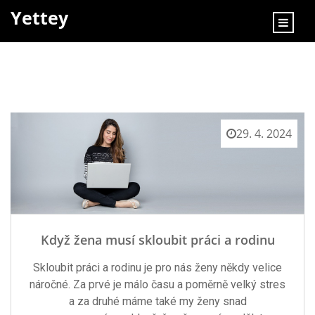
content
Yettey
29. 4. 2024
Když žena musí skloubit práci a rodinu
Skloubit práci a rodinu je pro nás ženy někdy velice
náročné. Za prvé je málo času a poměrně velký stres
a za druhé máme také my ženy snad