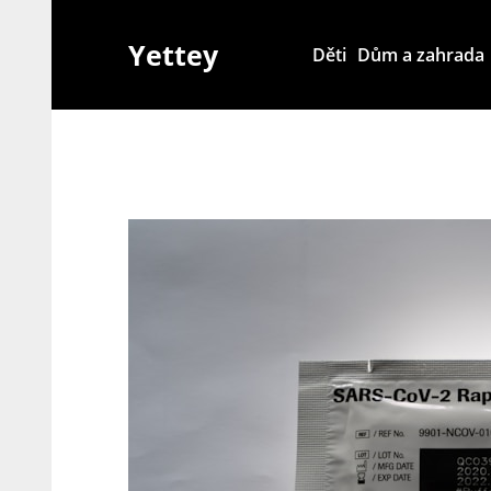
Skip
to
Yettey
Děti
Dům a zahrada
content