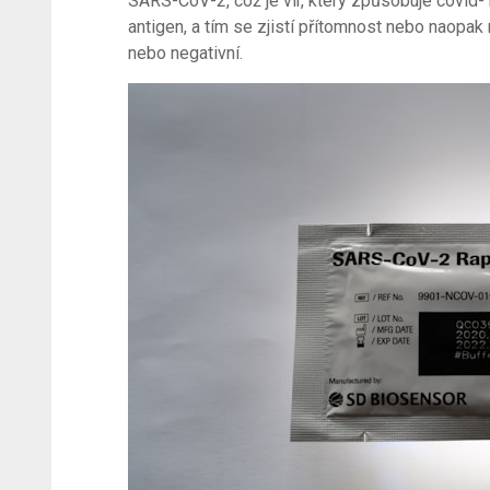
SARS-CoV-2, což je vir, který způsobuje covid-1
antigen, a tím se zjistí přítomnost nebo naopak 
nebo negativní.