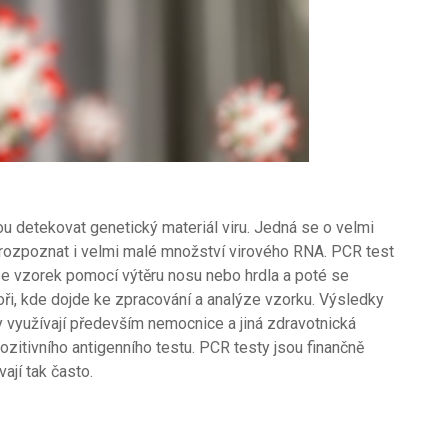
ou detekovat genetický materiál viru. Jedná se o velmi
a rozpoznat i velmi malé množství virového RNA.
PCR test
se vzorek pomocí výtěru nosu nebo hrdla a poté se
ři, kde dojde ke zpracování a analýze vzorku. Výsledky
y využívají především nemocnice a jiná zdravotnická
ozitivního antigenního testu. PCR testy jsou finančně
vají tak často.