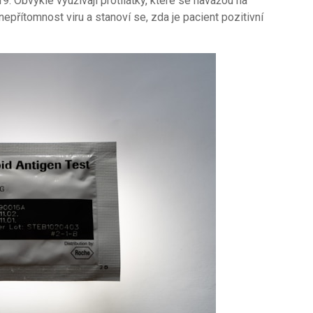
9. Obvykle využívají protilátky, které se navážou na
nepřítomnost viru a stanoví se, zda je pacient pozitivní