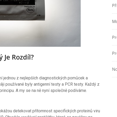
Př
Mo
Pr
Pr
 Je Rozdíl?
No
ání jednou z nejlepších diagnostických pomůcek a
ěji používané byly antigenní testy a PCR testy. Každý z
 principu. A my se na ně nyní společně podíváme.
dokážou detekovat přítomnost specifických proteinů viru