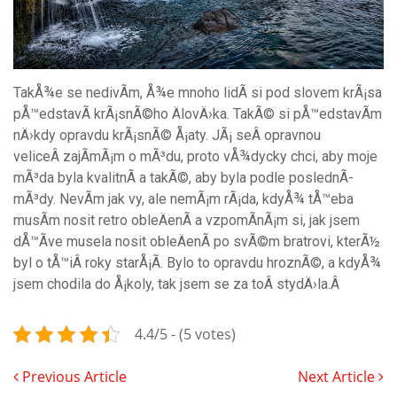
TakÅ¾e se nedivÃ­m, Å¾e mnoho lidÃ­ si pod slovem krÃ¡sa
pÅ™edstavÃ­ krÃ¡snÃ©ho ÄlovÄ›ka. TakÃ© si pÅ™edstavÃ­m
nÄ›kdy opravdu krÃ¡snÃ© Å¡aty. JÃ¡ seÂ opravnou
veliceÂ zajÃ­mÃ¡m o mÃ³du, proto vÅ¾dycky chci, aby moje
mÃ³da byla kvalitnÃ­ a takÃ©, aby byla podle poslednÃ­
mÃ³dy. NevÃ­m jak vy, ale nemÃ¡m rÃ¡da, kdyÅ¾ tÅ™eba
musÃ­m nosit retro obleÄenÃ­ a vzpomÃ­nÃ¡m si, jak jsem
dÅ™Ã­ve musela nosit obleÄenÃ­ po svÃ©m bratrovi, kterÃ½
byl o tÅ™iÂ roky starÅ¡Ã­. Bylo to opravdu hroznÃ©, a kdyÅ¾
jsem chodila do Å¡koly, tak jsem se za toÂ stydÄ›la.Â
4.4/5 - (5 votes)
Previous Article
Next Article