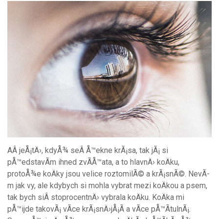
AÂ jeÅ¡tÄ›, kdyÅ¾ seÂ Å™ekne krÃ¡sa, tak jÃ¡ si
pÅ™edstavÃ­m ihned zvÃ­Å™ata, a to hlavnÄ› koÄku,
protoÅ¾e koÄky jsou velice roztomilÃ© a krÃ¡snÃ©. NevÃ­
m jak vy, ale kdybych si mohla vybrat mezi koÄkou a psem,
tak bych siÂ stoprocentnÄ› vybrala koÄku. KoÄka mi
pÅ™ijde takovÃ¡ vÃ­ce krÃ¡snÄ›jÅ¡Ã­ a vÃ­ce pÅ™Ã­tulnÃ¡.