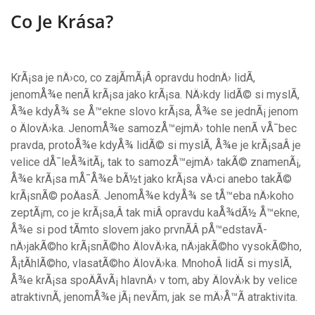
Co Je Krása?
KrÃ¡sa je nÄ›co, co zajÃ­mÃ¡Â opravdu hodnÄ› lidÃ­,
jenomÅ¾e nenÃ­ krÃ¡sa jako krÃ¡sa. NÄ›kdy lidÃ© si myslÃ­,
Å¾e kdyÅ¾ se Å™ekne slovo krÃ¡sa, Å¾e se jednÃ¡ jenom
o ÄlovÄ›ka. JenomÅ¾e samozÅ™ejmÄ› tohle nenÃ­ vÅ¯bec
pravda, protoÅ¾e kdyÅ¾ lidÃ© si myslÃ­, Å¾e je krÃ¡saÂ je
velice dÅ¯leÅ¾itÃ¡, tak to samozÅ™ejmÄ› takÃ© znamenÃ¡,
Å¾e krÃ¡sa mÅ¯Å¾e bÃ½t jako krÃ¡sa vÄ›ci anebo takÃ©
krÃ¡snÃ© poÄasÃ­. JenomÅ¾e kdyÅ¾ se tÅ™eba nÄ›koho
zeptÃ¡m, co je krÃ¡sa,Â tak miÂ opravdu kaÅ¾dÃ½ Å™ekne,
Å¾e si pod tÃ­mto slovem jako prvnÃ­Â pÅ™edstavÃ­
nÄ›jakÃ©ho krÃ¡snÃ©ho ÄlovÄ›ka, nÄ›jakÃ©ho vysokÃ©ho,
Å¡tÃ­hlÃ©ho, vlasatÃ©ho ÄlovÄ›ka. MnohoÂ lidÃ­ si myslÃ­,
Å¾e krÃ¡sa spoÄÃ­vÃ¡ hlavnÄ› v tom, aby ÄlovÄ›k by velice
atraktivnÃ­, jenomÅ¾e jÃ¡ nevÃ­m, jak se mÄ›Å™Ã­ atraktivita.