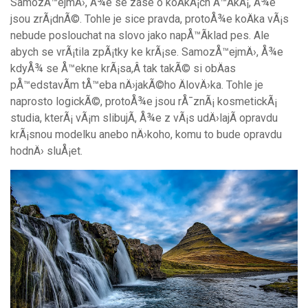
SamozÅ™ejmÄ›, Å¾e se zase o koÄkÃ¡ch Å™Ã­kÃ¡, Å¾e
jsou zrÃ¡dnÃ©. Tohle je sice pravda, protoÅ¾e koÄka vÃ¡s
nebude poslouchat na slovo jako napÅ™Ã­klad pes. Ale
abych se vrÃ¡tila zpÃ¡tky ke krÃ¡se. SamozÅ™ejmÄ›, Å¾e
kdyÅ¾ se Å™ekne krÃ¡sa,Â tak takÃ© si obÄas
pÅ™edstavÃ­m tÅ™eba nÄ›jakÃ©ho ÄlovÄ›ka. Tohle je
naprosto logickÃ©, protoÅ¾e jsou rÅ¯znÃ¡ kosmetickÃ¡
studia, kterÃ¡ vÃ¡m slibujÃ­, Å¾e z vÃ¡s udÄ›lajÃ­ opravdu
krÃ¡snou modelku anebo nÄ›koho, komu to bude opravdu
hodnÄ› sluÅ¡et.