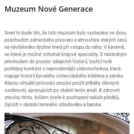
Muzeum Nové Generace
Snad to bude tím, že toto muzeum bylo vystavěno ve dvou
poschodích zámeckého pivovaru a atmosféra starých časů
na návštěvníka dýchne hned při vstupu do něho. V kavárně,
ve které je možné ochutnat krajové speciality. S následným
přechodem do prostor sálajících historií, tvořící tolik
potřebný kontrast s nejmodernější videotechnikou, která
mapuje historii bývalého cisterciáckého kláštera a zámku.
Kterou virtuální průvodci umožní prožít příběhy dávných
osobností, spravujících po staletí tento areál. A zároveň
otevřou tímto klíčem dveře k pochopení našich předků,
žijících v období temného středověku a baroka.