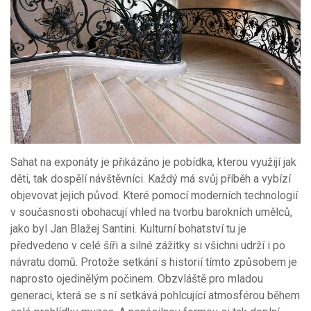
Sahat na exponáty je přikázáno je pobídka, kterou využijí jak
děti, tak dospělí návštěvníci. Každý má svůj příběh a vybízí
objevovat jejich původ. Které pomocí moderních technologií
v současnosti obohacují vhled na tvorbu barokních umělců,
jako byl Jan Blažej Santini. Kulturní bohatství tu je
předvedeno v celé šíři a silné zážitky si všichni udrží i po
návratu domů. Protože setkání s historií tímto způsobem je
naprosto ojedinělým počinem. Obzvláště pro mladou
generaci, která se s ní setkává pohlcující atmosférou během