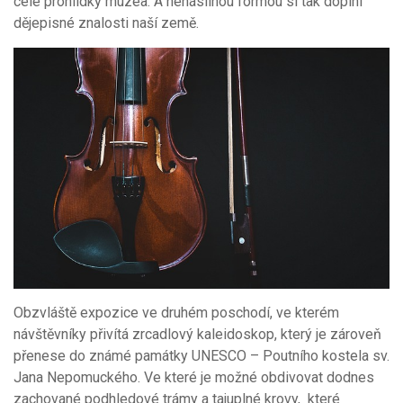
celé prohlídky muzea. A nenásilnou formou si tak doplní
dějepisné znalosti naší země.
Obzvláště expozice ve druhém poschodí, ve kterém
návštěvníky přivítá zrcadlový kaleidoskop, který je zároveň
přenese do známé památky UNESCO – Poutního kostela sv.
Jana Nepomuckého. Ve které je možné obdivovat dodnes
zachované podhledové trámy a tajuplné krovy, které