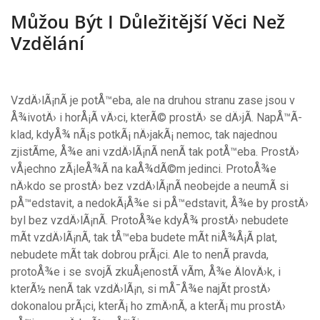
Můžou Být I Důležitější Věci Než
Vzdělání
VzdÄ›lÃ¡nÃ­ je potÅ™eba, ale na druhou stranu zase jsou v
Å¾ivotÄ› i horÅ¡Ã­ vÄ›ci, kterÃ© prostÄ› se dÄ›jÃ­. NapÅ™Ã­
klad, kdyÅ¾ nÃ¡s potkÃ¡ nÄ›jakÃ¡ nemoc, tak najednou
zjistÃ­me, Å¾e ani vzdÄ›lÃ¡nÃ­ nenÃ­ tak potÅ™eba. ProstÄ›
vÅ¡echno zÃ¡leÅ¾Ã­ na kaÅ¾dÃ©m jedinci. ProtoÅ¾e
nÄ›kdo se prostÄ› bez vzdÄ›lÃ¡nÃ­ neobejde a neumÃ­ si
pÅ™edstavit, a nedokÃ¡Å¾e si pÅ™edstavit, Å¾e by prostÄ›
byl bez vzdÄ›lÃ¡nÃ­. ProtoÅ¾e kdyÅ¾ prostÄ› nebudete
mÃ­t vzdÄ›lÃ¡nÃ­, tak tÅ™eba budete mÃ­t niÅ¾Å¡Ã­ plat,
nebudete mÃ­t tak dobrou prÃ¡ci. Ale to nenÃ­ pravda,
protoÅ¾e i se svojÃ­ zkuÅ¡enostÃ­ vÃ­m, Å¾e ÄlovÄ›k, i
kterÃ½ nenÃ­ tak vzdÄ›lÃ¡n, si mÅ¯Å¾e najÃ­t prostÄ›
dokonalou prÃ¡ci, kterÃ¡ ho zmÄ›nÃ­, a kterÃ¡ mu prostÄ›