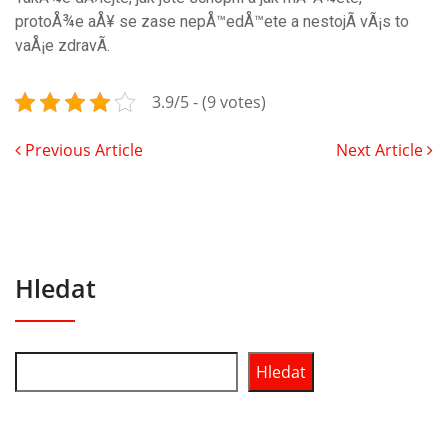
protoÅ¾e aÅ¥ se zase nepÅ™edÅ™ete a nestojÃ­ vÃ¡s to
vaÅ¡e zdravÃ­.
3.9/5 - (9 votes)
Previous Article
Next Article
Hledat
Hledat