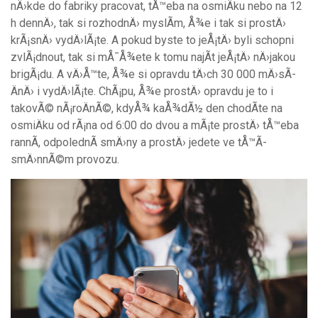
nÄ›kde do fabriky pracovat, tÅ™eba na osmiÄku nebo na 12
h dennÄ›, tak si rozhodnÄ› myslÃ­m, Å¾e i tak si prostÄ›
krÃ¡snÄ› vydÄ›lÃ¡te. A pokud byste to jeÅ¡tÄ› byli schopni
zvlÃ¡dnout, tak si mÅ¯Å¾ete k tomu najÃ­t jeÅ¡tÄ› nÄ›jakou
brigÃ¡du. A vÄ›Å™te, Å¾e si opravdu tÄ›ch 30 000 mÄ›sÃ­
ÄnÄ› i vydÄ›lÃ¡te. ChÃ¡pu, Å¾e prostÄ› opravdu je to i
takovÃ© nÃ¡roÄnÃ©, kdyÅ¾ kaÅ¾dÃ½ den chodÃ­te na
osmiÄku od rÃ¡na od 6:00 do dvou a mÃ¡te prostÄ› tÅ™eba
rannÃ­, odpolednÃ­ smÄ›ny a prostÄ› jedete ve tÅ™Ã­
smÄ›nnÃ©m provozu.