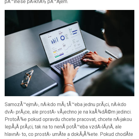
pÅ™inese pÄ›knÃ½ pÅ™Ã­jem.
SamozÅ™ejmÄ›, nÄ›kdo mÃ¡ tÅ™eba jednu prÃ¡ci, nÄ›kdo
dvÄ› prÃ¡ce, ale prostÄ› vÅ¡echno je na kaÅ¾dÃ©m jedinci.
ProtoÅ¾e pokud opravdu chcete pracovat, chcete nÄ›jakou
lepÅ¡Ã­ prÃ¡ci, tak na to nenÃ­ potÅ™eba vzdÄ›lÃ¡nÃ­, ale
hlavnÄ› to, co prostÄ› umÃ­te a dokÃ¡Å¾ete. Pokud chodÃ­te