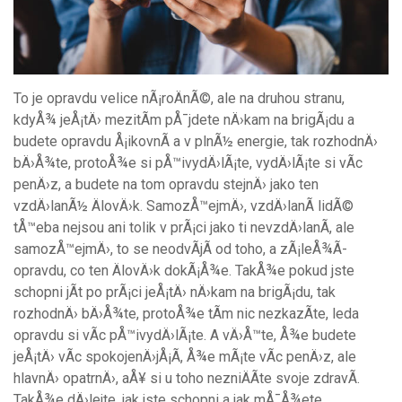
To je opravdu velice nÃ¡roÄnÃ©, ale na druhou stranu,
kdyÅ¾ jeÅ¡tÄ› mezitÃ­m pÅ¯jdete nÄ›kam na brigÃ¡du a
budete opravdu Å¡ikovnÃ­ a v plnÃ½ energie, tak rozhodnÄ›
bÄ›Å¾te, protoÅ¾e si pÅ™ivydÄ›lÃ¡te, vydÄ›lÃ¡te si vÃ­c
penÄ›z, a budete na tom opravdu stejnÄ› jako ten
vzdÄ›lanÃ½ ÄlovÄ›k. SamozÅ™ejmÄ›, vzdÄ›lanÃ­ lidÃ©
tÅ™eba nejsou ani tolik v prÃ¡ci jako ti nevzdÄ›lanÃ­, ale
samozÅ™ejmÄ›, to se neodvÃ­jÃ­ od toho, a zÃ¡leÅ¾Ã­
opravdu, co ten ÄlovÄ›k dokÃ¡Å¾e. TakÅ¾e pokud jste
schopni jÃ­t po prÃ¡ci jeÅ¡tÄ› nÄ›kam na brigÃ¡du, tak
rozhodnÄ› bÄ›Å¾te, protoÅ¾e tÃ­m nic nezkazÃ­te, leda
opravdu si vÃ­c pÅ™ivydÄ›lÃ¡te. A vÄ›Å™te, Å¾e budete
jeÅ¡tÄ› vÃ­c spokojenÄ›jÅ¡Ã­, Å¾e mÃ¡te vÃ­c penÄ›z, ale
hlavnÄ› opatrnÄ›, aÅ¥ si u toho nezniÄÃ­te svoje zdravÃ­.
TakÅ¾e dÄ›lejte, jak jste schopni a jak mÅ¯Å¾ete,