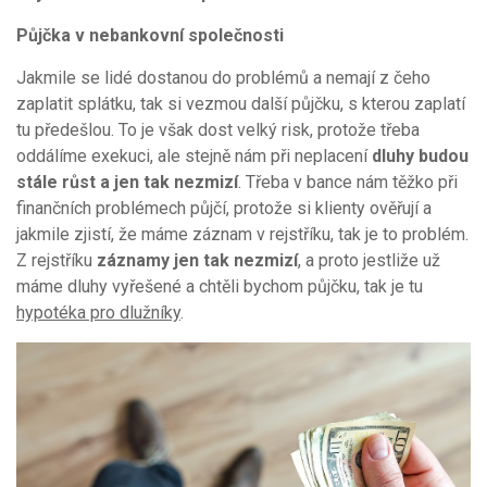
Půjčka v nebankovní společnosti
Jakmile se lidé dostanou do problémů a nemají z čeho
zaplatit splátku, tak si vezmou další půjčku, s kterou zaplatí
tu předešlou. To je však dost velký risk, protože třeba
oddálíme exekuci, ale stejně nám při neplacení
dluhy budou
stále růst a jen tak nezmizí
. Třeba v bance nám těžko při
finančních problémech půjčí, protože si klienty ověřují a
jakmile zjistí, že máme záznam v rejstříku, tak je to problém.
Z rejstříku
záznamy jen tak nezmizí
, a proto jestliže už
máme dluhy vyřešené a chtěli bychom půjčku, tak je tu
hypotéka pro dlužníky
.