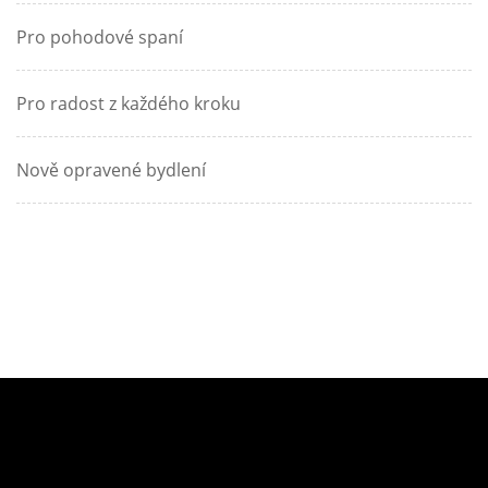
Pro pohodové spaní
Pro radost z každého kroku
Nově opravené bydlení