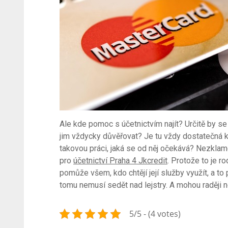
Ale kde pomoc s účetnictvím najít? Určitě by se
jim vždycky důvěřovat? Je tu vždy dostatečná k
takovou práci, jaká se od něj očekává? Nezklam
pro
účetnictví Praha 4 Jkcredit
. Protože to je r
pomůže všem, kdo chtějí její služby využít, a t
tomu nemusí sedět nad lejstry. A mohou raději 
5/5 - (4 votes)