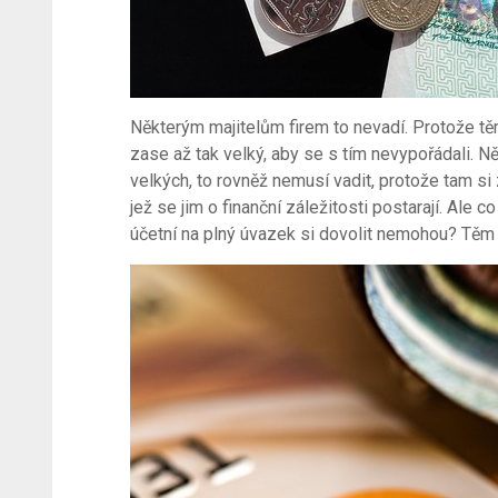
Některým majitelům firem to nevadí. Protože těm
zase až tak velký, aby se s tím nevypořádali. N
velkých, to rovněž nemusí vadit, protože tam si 
jež se jim o finanční záležitosti postarají. Ale c
účetní na plný úvazek si dovolit nemohou? Těm