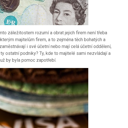
to záležitostem rozumí a obrat jejich firem není třeba
ěkterým majitelům firem, a to zejména těch bohatých a
zaměstnávají i své účetní nebo mají celá účetní oddělení,
o ty ostatní podniky? Ty, kde to majitelé sami nezvládají a
 už by byla pomoc zapotřebí.