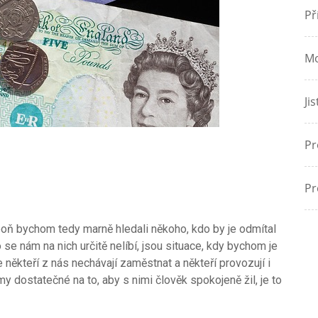
Př
Mo
Ji
Pr
Pr
poň bychom tedy marně hledali někoho, kdo by je odmítal
se nám na nich určitě nelíbí, jsou situace, kdy bychom je
e někteří z nás nechávají zaměstnat a někteří provozují i
my dostatečné na to, aby s nimi člověk spokojeně žil, je to