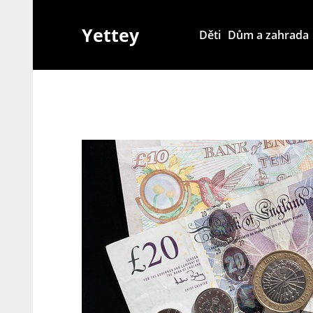
Skip
to
Yettey
Děti
Dům a zahrada
content