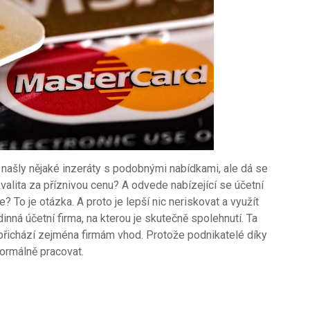
 našly nějaké inzeráty s podobnými nabídkami, ale dá se
valita za příznivou cenu? A odvede nabízející se účetní
e? To je otázka.
A proto je lepší nic neriskovat a využít
odinná účetní firma, na kterou je skutečně spolehnutí. Ta
o přichází zejména firmám vhod. Protože podnikatelé díky
normálně pracovat.