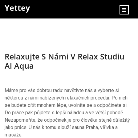
content
Yettey
Relaxujte S Námi V Relax Studiu
Al Aqua
Máme pro vás dobrou radu: navštivte nás a vyberte si
některou z námi nabízených relaxačních procedur. Po nich
se budete cítit mnohem lépe, uvolníte se a odpočinete si.
Do práce pak půjdete s lepší náladou a ve větší pohodě.
Nezapomeňte, že odpočinek je pro člověka stejně důležitý
jako práce. U nás k tomu slouží
sauna Praha
, vířivka a
masáže.