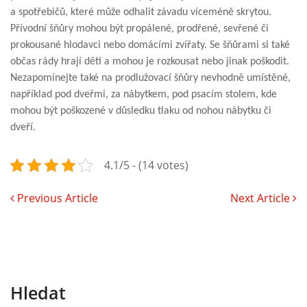
a spotřebičů, které může odhalit závadu víceméně skrytou.
Přívodní šňůry mohou být propálené, prodřené, sevřené či
prokousané hlodavci nebo domácími zvířaty. Se šňůrami si také
občas rády hrají děti a mohou je rozkousat nebo jinak poškodit.
Nezapomínejte také na prodlužovací šňůry nevhodně umístěné,
například pod dveřmi, za nábytkem, pod psacím stolem, kde
mohou být poškozené v důsledku tlaku od nohou nábytku či
dveří.
4.1/5 - (14 votes)
Previous Article
Next Article
Hledat