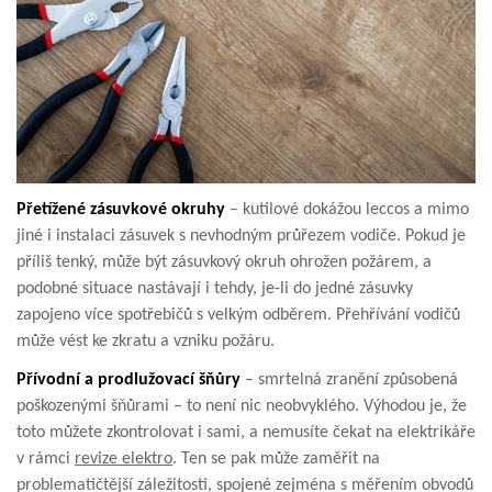
Přetížené zásuvkové okruhy
– kutilové dokážou leccos a mimo
jiné i instalaci zásuvek s nevhodným průřezem vodiče. Pokud je
příliš tenký, může být zásuvkový okruh ohrožen požárem, a
podobné situace nastávají i tehdy, je-li do jedné zásuvky
zapojeno více spotřebičů s velkým odběrem. Přehřívání vodičů
může vést ke zkratu a vzniku požáru.
Přívodní a prodlužovací šňůry
– smrtelná zranění způsobená
poškozenými šňůrami – to není nic neobvyklého. Výhodou je, že
toto můžete zkontrolovat i sami, a nemusíte čekat na elektrikáře
v rámci
revize elektro
. Ten se pak může zaměřit na
problematičtější záležitosti, spojené zejména s měřením obvodů