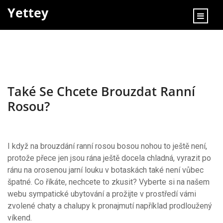
content
Yettey
Také Se Chcete Brouzdat Ranní
Rosou?
I když na brouzdání ranní rosou bosou nohou to ještě není,
protože přece jen jsou rána ještě docela chladná, vyrazit po
ránu na orosenou jarní louku v botaskách také není vůbec
špatné. Co říkáte, nechcete to zkusit? Vyberte si na našem
webu sympatické ubytování a prožijte v prostředí vámi
zvolené
chaty a chalupy k pronajmutí
například prodloužený
víkend.