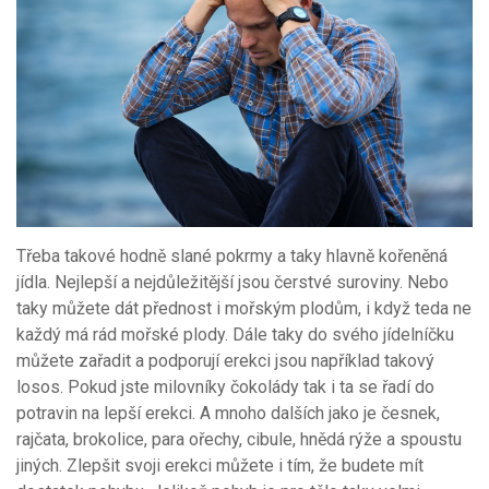
Třeba takové hodně slané pokrmy a taky hlavně kořeněná
jídla. Nejlepší a nejdůležitější jsou čerstvé suroviny. Nebo
taky můžete dát přednost i mořským plodům, i když teda ne
každý má rád mořské plody. Dále taky do svého jídelníčku
můžete zařadit a podporují erekci jsou například takový
losos. Pokud jste milovníky čokolády tak i ta se řadí do
potravin na lepší erekci. A mnoho dalších jako je česnek,
rajčata, brokolice, para ořechy, cibule, hnědá rýže a spoustu
jiných. Zlepšit svoji erekci můžete i tím, že budete mít