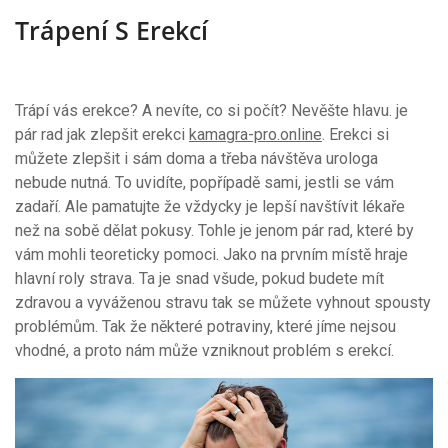
Trápení S Erekcí
Trápí vás erekce? A nevíte, co si počít? Nevěšte hlavu. je
pár rad jak zlepšit erekci
kamagra-pro.online
. Erekci si
můžete zlepšit i sám doma a třeba návštěva urologa
nebude nutná. To uvidíte, popřípadě sami, jestli se vám
zadaří. Ale pamatujte že vždycky je lepší navštívit lékaře
než na sobě dělat pokusy. Tohle je jenom pár rad, které by
vám mohli teoreticky pomoci. Jako na prvním místě hraje
hlavní roly strava. Ta je snad všude, pokud budete mít
zdravou a vyváženou stravu tak se můžete vyhnout spousty
problémům. Tak že některé potraviny, které jíme nejsou
vhodné, a proto nám může vzniknout problém s erekcí.