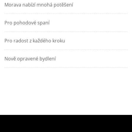
Morava nabízí mnohá potěšení
Pro pohodové spaní
Pro radost z každého kroku
Nově opravené bydlení