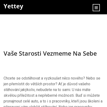
content
Yettey
Vaše Starosti Vezmeme Na Sebe
Chcete se odstěhovat a vyzkoušet něco nového? Nebo se
jen přemístit do větších prostor? Ať je důvod vašeho
stěhování jakýkoliv, nebudete na to sami. U nás máte
skvělou příležitost a nepřeberné možnosti. Buď si můžete
pronajmout celé auto, a to i s pracovníky, kteří jsou školeni a
připraveni vám ulehčit stěhování. Nebo jen pracovníky,