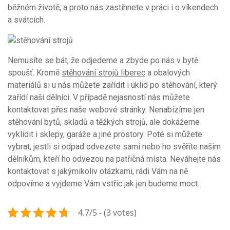
běžném životě, a proto nás zastihnete v práci i o víkendech
a svátcích.
Nemusíte se bát, že odjedeme a zbyde po nás v bytě
spoušť. Kromě
stěhování strojů liberec
a obalových
materiálů si u nás můžete zařídit i úklid po stěhování, který
zařídí naši dělníci. V případě nejasností nás můžete
kontaktovat přes naše webové stránky. Nenabízíme jen
stěhování bytů, skladů a těžkých strojů, ale dokážeme
vyklidit i sklepy, garáže a jiné prostory. Poté si můžete
vybrat, jestli si odpad odvezete sami nebo ho svěříte našim
dělníkům, kteří ho odvezou na patřičná místa. Neváhejte nás
kontaktovat s jakýmikoliv otázkami, rádi Vám na ně
odpovíme a vyjdeme Vám vstříc jak jen budeme moct.
4.7/5 - (3 votes)