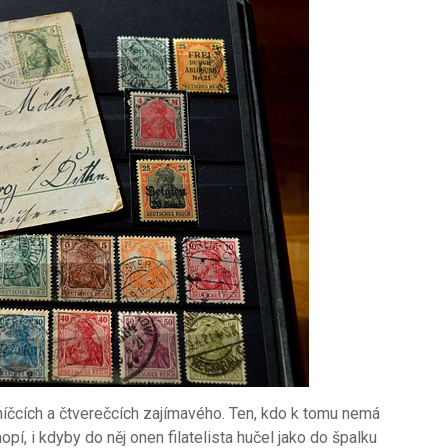
níčcích a čtverečcích zajímavého. Ten, kdo k tomu nemá
pí, i kdyby do něj onen filatelista hučel jako do špalku