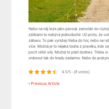
Nebo na něj leze jako pavouk zamotán do různýc
zálibami to nebývá jednoduché. Už proto, že os
zábavu. To pak vyrážejí třeba do hor, nebo na ry
více. Možná je to nějaká touha z pravěku, kde se 
pocit větší síly. Možná to platí dodnes. Třeba s
vniknout tak do hradu zadarmo. Nebo do jeskyně
4.5/5 - (8 votes)
Previous Article