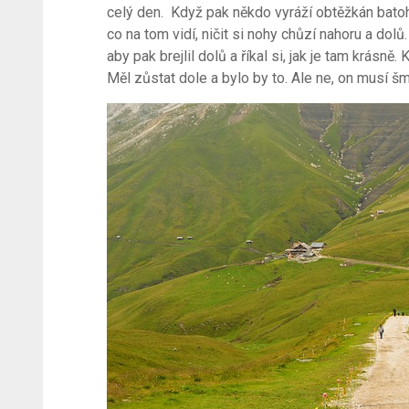
celý den. Když pak někdo vyráží obtěžkán batohem
co na tom vidí, ničit si nohy chůzí nahoru a dolů
aby pak brejlil dolů a říkal si, jak je tam krásně
Měl zůstat dole a bylo by to. Ale ne, on musí š