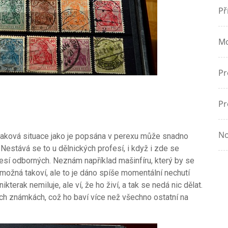
Př
Mo
Pr
Pr
No
taková situace jako je popsána v perexu může snadno
í. Nestává se to u dělnických profesí, i když i zde se
esí odborných. Neznám například mašinfíru, který by se
u možná takoví, ale to je dáno spíše momentální nechutí
terak nemiluje, ale ví, že ho živí, a tak se nedá nic dělat.
ch známkách, což ho baví více než všechno ostatní na