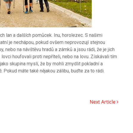
h lan a dalších pomůcek. Inu, horolezec. S našimi
tatní je nechápou, pokud ovšem neprovozují stejnou
by, nebo na návštěvu hradů a zámků a jsou rádi, že je jich
lovci houfovali proti nepříteli, nebo na lovu. Získávali tím
i jako skupina myslí, že by mohli zmydlit pokladní a
. Pokud máte také nějakou zálibu, buďte za to rádi.
Next Article