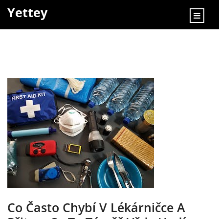
content
Yettey
Co Často Chybí V Lékárničce A