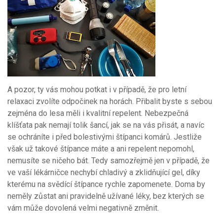
A pozor, ty vás mohou potkat i v případě, že pro letní
relaxaci zvolíte odpočinek na horách. Přibalit byste s sebou
zejména do lesa měli i kvalitní repelent. Nebezpečná
klíšťata pak nemají tolik šancí, jak se na vás přisát, a navíc
se ochráníte i před bolestivými štípanci komárů. Jestliže
však už takové štípance máte a ani repelent nepomohl,
nemusíte se ničeho bát. Tedy samozřejmě jen v případě, že
ve vaší lékárničce nechybí chladivý a zklidňující gel, díky
kterému na svědící štípance rychle zapomenete. Doma by
neměly zůstat ani pravidelně užívané léky, bez kterých se
vám může dovolená velmi negativně změnit.