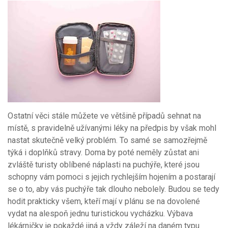
Ostatní věci stále můžete ve většině případů sehnat na
místě, s pravidelně užívanými léky na předpis by však mohl
nastat skutečně velký problém. To samé se samozřejmě
týká i doplňků stravy. Doma by poté neměly zůstat ani
zvláště turisty oblíbené náplasti na puchýře, které jsou
schopny vám pomoci s jejich rychlejším hojením a postarají
se o to, aby vás puchýře tak dlouho nebolely. Budou se tedy
hodit prakticky všem, kteří mají v plánu se na dovolené
vydat na alespoň jednu turistickou vycházku. Výbava
lékárničky je pokaždé jiná a vždy záleží na daném typu