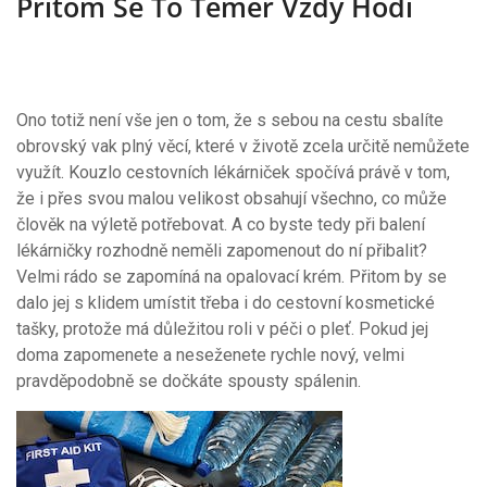
Přitom Se To Téměř Vždy Hodí
Ono totiž není vše jen o tom, že s sebou na cestu sbalíte
obrovský vak plný věcí, které v životě zcela určitě nemůžete
využít. Kouzlo cestovních lékárniček spočívá právě v tom,
že i přes svou malou velikost obsahují všechno, co může
člověk na výletě potřebovat. A co byste tedy při balení
lékárničky rozhodně neměli zapomenout do ní přibalit?
Velmi rádo se zapomíná na opalovací krém. Přitom by se
dalo jej s klidem umístit třeba i do cestovní kosmetické
tašky, protože má důležitou roli v péči o pleť. Pokud jej
doma zapomenete a neseženete rychle nový, velmi
pravděpodobně se dočkáte spousty spálenin.