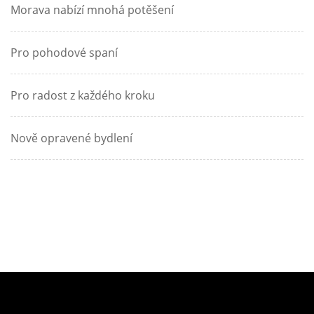
Morava nabízí mnohá potěšení
Pro pohodové spaní
Pro radost z každého kroku
Nově opravené bydlení