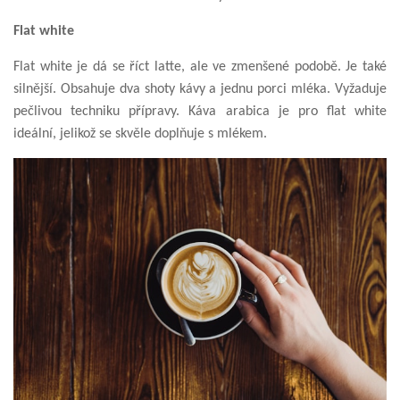
Flat white
Flat white je dá se říct latte, ale ve zmenšené podobě. Je také
silnější. Obsahuje dva shoty kávy a jednu porci mléka. Vyžaduje
pečlivou techniku přípravy. Káva arabica je pro flat white
ideální, jelikož se skvěle doplňuje s mlékem.