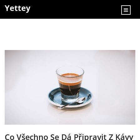
content
Yettey
Co Všechno Se Dá Připravit Z Kávy