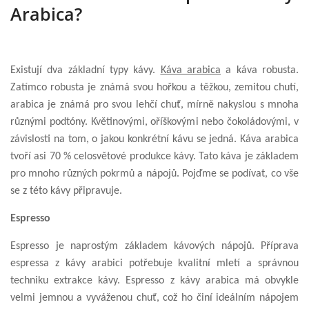
Arabica?
Existují dva základní typy kávy.
Káva arabica
a káva robusta.
Zatímco robusta je známá svou hořkou a těžkou, zemitou chutí,
arabica je známá pro svou lehčí chuť, mírně nakyslou s mnoha
různými podtóny. Květinovými, oříškovými nebo čokoládovými, v
závislosti na tom, o jakou konkrétní kávu se jedná.
Káva arabica
tvoří asi 70 % celosvětové produkce kávy. Tato káva je základem
pro mnoho různých pokrmů a nápojů. Pojďme se podívat, co vše
se z této kávy připravuje.
Espresso
Espresso je naprostým základem kávových nápojů. Příprava
espressa z kávy arabici potřebuje kvalitní mletí a správnou
techniku extrakce kávy. Espresso z kávy arabica má obvykle
velmi jemnou a vyváženou chuť, což ho činí ideálním nápojem