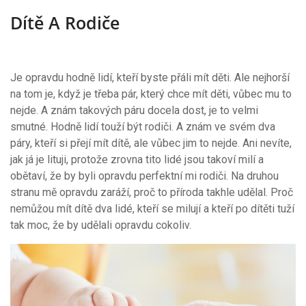
Dítě A Rodiče
Je opravdu hodně lidí, kteří byste přáli mít děti. Ale nejhorší
na tom je, když je třeba pár, který chce mít děti, vůbec mu to
nejde. A znám takových páru docela dost, je to velmi
smutné. Hodně lidí touží být rodiči. A znám ve svém dva
páry, kteří si přejí mít dítě, ale vůbec jim to nejde. Ani nevíte,
jak já je lituji, protože zrovna tito lidé jsou takoví milí a
obětaví, že by byli opravdu perfektní mi rodiči. Na druhou
stranu mě opravdu zaráží, proč to příroda takhle udělal. Proč
nemůžou mít dítě dva lidé, kteří se milují a kteří po dítěti tuží
tak moc, že by udělali opravdu cokoliv.