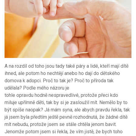
A na rozdíl od toho jsou tady také páry a lidé, kteří mají dítě
ihned, ale potom ho nechtějí anebo ho dají do dětského
domova k adopci. Proč to tak je? Proč to příroda tak
udělala? Podle mého názoru je
tohle opravdu hodně nespravedlivé, protože přeci kdo
miluje upřímně děti, tak by si je zasloužil mít. Nemělo by to
být spíše naopak? Já mám syna, ale abych pravdu řekla, tak
já jsem byla předtím ještě pevně rozhodnutá, že žádné dítě
mít nebudu, protože jsem se stále chtěla jenom bavit.
Jenomže potom jsem si řekla, že vím jistě, že bych toho