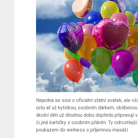
Nejedná se sice o oficiální státní svátek, ale vš
úctu ať už kytičkou, osobním dárkem, oblíbenou
školní děti už dlouhou dobu dopředu připravují
či jiné kartičky z osobním přáním. Ty odrostlejš
poukazem do welness s příjemnou masáží.