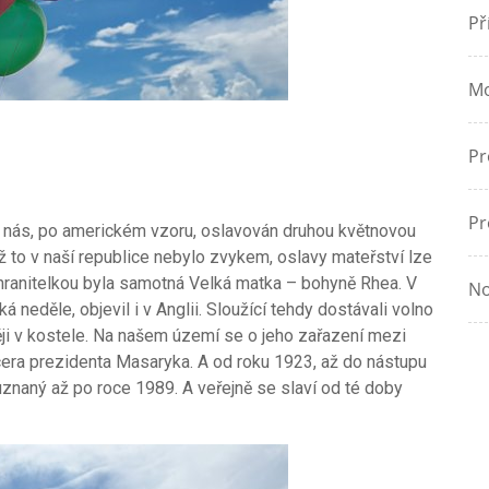
Př
Mo
Pr
Pr
 nás, po americkém vzoru, oslavován druhou květnovou
yž to v naší republice nebylo zvykem, oslavy mateřství lze
chranitelkou byla samotná Velká matka – bohyně Rhea. V
No
 neděle, objevil i v Anglii. Sloužící tehdy dostávali volno
ěji v kostele. Na našem území se o jeho zařazení mezi
era prezidenta Masaryka. A od roku 1923, až do nástupu
 uznaný až po roce 1989. A veřejně se slaví od té doby