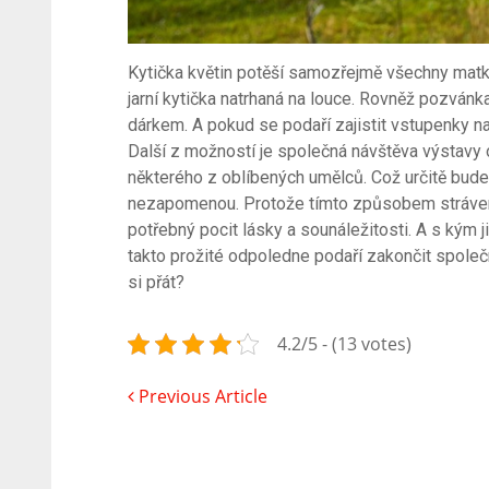
Kytička květin potěší samozřejmě všechny matky.
jarní kytička natrhaná na louce. Rovněž pozván
dárkem. A pokud se podaří zajistit vstupenky na
Další z možností je společná návštěva výstavy
některého z oblíbených umělců. Což určitě bude
nezapomenou. Protože tímto způsobem strávené 
potřebný pocit lásky a sounáležitosti. A s kým j
takto prožité odpoledne podaří zakončit společn
si přát?
4.2/5 - (13 votes)
Previous Article