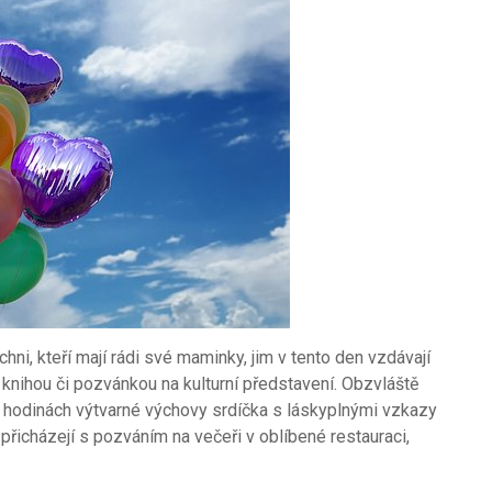
ichni, kteří mají rádi své maminky, jim v tento den vzdávají
 knihou či pozvánkou na kulturní představení. Obzvláště
 v hodinách výtvarné výchovy srdíčka s láskyplnými vzkazy
í přicházejí s pozváním na večeři v oblíbené restauraci,