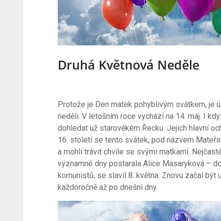
Druhá Květnová Neděle
Protože je Den matek pohyblivým svátkem, je u
neděli. V letošním roce vychází na 14. máj. I kd
dohledat už starověkém Řecku. Jejich hlavní o
16. století se tento svátek, pod názvem Mateřská
a mohli trávit chvíle se svými matkami. Nejčast
významné dny postarala Alice Masaryková – dc
komunistů, se slavil 8. května. Znovu začal být
každoročně až po dnešní dny.