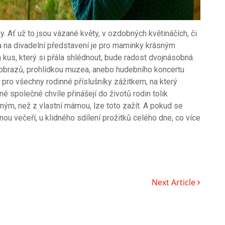
 Ať už to jsou vázané květy, v ozdobných květináčích, či
ka na divadelní představení je pro maminky krásným
 kus, který si přála shlédnout, bude radost dvojnásobná.
 obrazů, prohlídkou muzea, anebo hudebního koncertu
 pro všechny rodinné příslušníky zážitkem, na který
společné chvíle přinášejí do životů rodin tolik
iným, než z vlastní mámou, lze toto zažít. A pokud se
ou večeří, u klidného sdílení prožitků celého dne, co více
Next Article