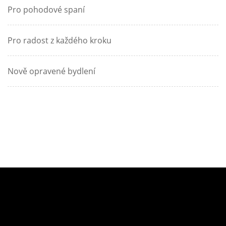
Pro pohodové spaní
Pro radost z každého kroku
Nově opravené bydlení