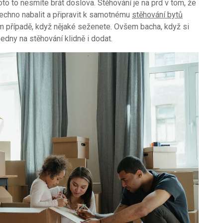
to to nesmíte brát doslova. Stěhování je na prd v tom, že
echno nabalit a připravit k samotnému
stěhování bytů
ím případě, když nějaké seženete. Ovšem bacha, když si
dny na stěhování klidně i dodat.