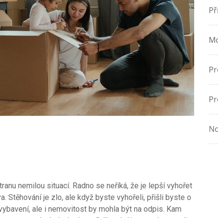
Př
Mo
Pr
Pr
No
tranu nemilou situací. Radno se neříká, že je lepší vyhořet
 Stěhování je zlo, ale když byste vyhořeli, přišli byste o
vybavení, ale i nemovitost by mohla být na odpis. Kam