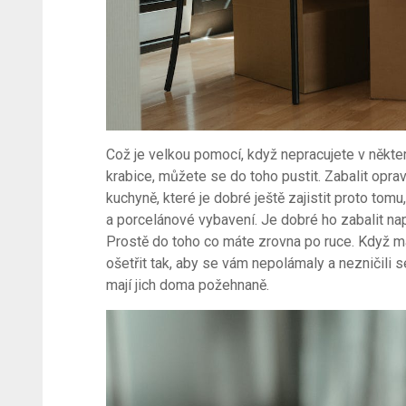
Což je velkou pomocí, když nepracujete v někte
krabice, můžete se do toho pustit. Zabalit opra
kuchyně, které je dobré ještě zajistit proto tom
a porcelánové vybavení. Je dobré ho zabalit nap
Prostě do toho co máte zrovna po ruce. Když má
ošetřit tak, aby se vám nepolámaly a nezničili 
mají jich doma požehnaně.