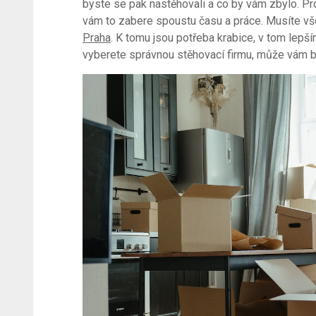
byste se pak nastěhovali a co by vám zbylo. Pro
vám to zabere spoustu času a práce. Musíte vš
Praha
. K tomu jsou potřeba krabice, v tom lepš
vyberete správnou stěhovací firmu, může vám be