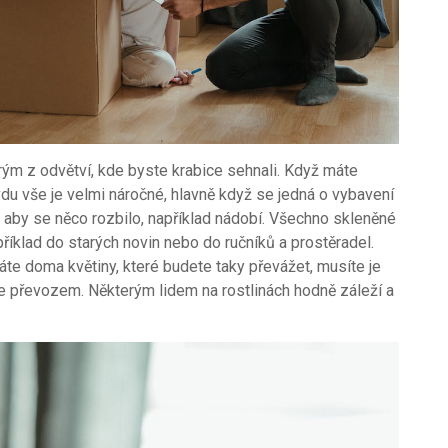
rým z odvětví, kde byste krabice sehnali. Když máte
vdu vše je velmi náročné, hlavně když se jedná o vybavení
u, aby se něco rozbilo, například nádobí. Všechno skleněné
říklad do starých novin nebo do ručníků a prostěradel.
te doma květiny, které budete taky převážet, musíte je
se převozem. Některým lidem na rostlinách hodně záleží a