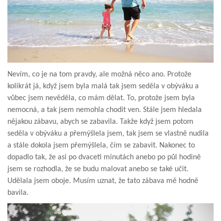
Nevím, co je na tom pravdy, ale možná něco ano. Protože
kolikrát já, když jsem byla malá tak jsem seděla v obýváku a
vůbec jsem nevěděla, co mám dělat. To, protože jsem byla
nemocná, a tak jsem nemohla chodit ven. Stále jsem hledala
nějakou zábavu, abych se zabavila. Takže když jsem potom
seděla v obýváku a přemýšlela jsem, tak jsem se vlastně nudila
a stále dokola jsem přemýšlela, čím se zabavit. Nakonec to
dopadlo tak, že asi po dvaceti minutách anebo po půl hodině
jsem se rozhodla, že se budu malovat anebo se také učit.
Udělala jsem oboje. Musím uznat, že tato zábava mě hodně
bavila.