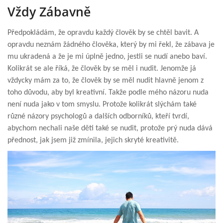
Vždy Zábavně
Předpokládám, že opravdu každý člověk by se chtěl bavit. A
opravdu neznám žádného člověka, který by mi řekl, že zábava je
mu ukradená a že je mi úplně jedno, jestli se nudí anebo baví.
Kolikrát se ale říká, že člověk by se měl i nudit. Jenomže já
vždycky mám za to, že člověk by se měl nudit hlavně jenom z
toho důvodu, aby byl kreativní. Takže podle mého názoru nuda
není nuda jako v tom smyslu. Protože kolikrát slýchám také
různé názory psychologů a dalších odborníků, kteří tvrdí,
abychom nechali naše děti také se nudit, protože prý nuda dává
přednost, jak jsem již zmínila, jejich skryté kreativitě.