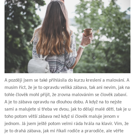
A později jsem se také přihlásila do kurzu kreslení a malování. A
musím říct, že je to opravdu veliká zábava, tak ani nevím, jak na
tohle člověk mohl přijít, že zrovna malováním se člověk zabaví.
A je to zábava opravdu na dlouhou dobu. A když na to nejste
sami a malujete si třeba ve dvou, jak to dělají malé děti, tak je u
toho potom větší zábava než když si člověk maluje jenom v
jednom. Já jsem ještě potom velmi ráda hrála na klavír. Vím, že
je to drahá zábava, jak mi říkali rodiče a prarodiče, ale věřte