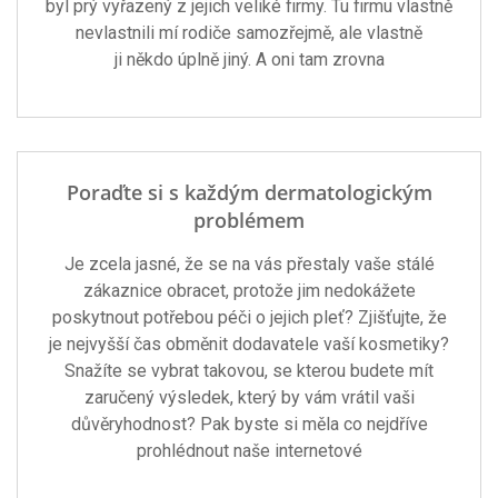
byl prý vyřazený z jejich veliké firmy. Tu firmu vlastně
nevlastnili mí rodiče samozřejmě, ale vlastně
ji někdo úplně jiný. A oni tam zrovna
Poraďte si s každým dermatologickým
problémem
Je zcela jasné, že se na vás přestaly vaše stálé
zákaznice obracet, protože jim nedokážete
poskytnout potřebou péči o jejich pleť? Zjišťujte, že
je nejvyšší čas obměnit dodavatele vaší kosmetiky?
Snažíte se vybrat takovou, se kterou budete mít
zaručený výsledek, který by vám vrátil vaši
důvěryhodnost? Pak byste si měla co nejdříve
prohlédnout naše internetové