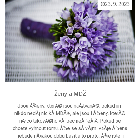
23. 9. 2023
Ženy a MDŽ
Jsou Å¾eny, kterÃ© jsou naÅ¡tvanÃ©, pokud jim
nikdo nedÃ¡ nic kÂ MDÅ½, ale jsou i Å¾eny, kterÃ©
nÄ›co takovÃ©ho vÅ¯bec neÅ™eÅ¡Ã­. Pokud se
chcete vyhnout tomu, Å¾e se sÂ vÃ¡mi vaÅ¡e Å¾ena
nebude nÄ›jakou dobu bavit a to proto, Å¾e jste ji