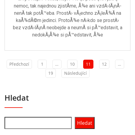
nemoc, tak najednou zjistÃ­me, Å¾e ani vzdÄ›lÃ¡nÃ­
nenÃ­ tak potÅ™eba. ProstÄ› vÅ¡echno zÃ¡leÅ¾Ã­ na
kaÅ¾dÃ©m jedinci. ProtoÅ¾e nÄ›kdo se prostÄ›
bez vzdÄ›lÃ¡nÃ­ neobejde a neumÃ­ si pÅ™edstavit, a
nedokÃ¡Å¾e si pÅ™edstavit, Å¾e
Předchozí
1
…
10
11
12
…
19
Následující
Hledat
Hledat