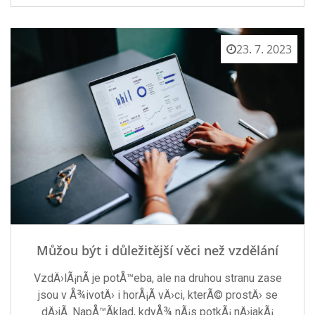
23. 7. 2023
Můžou být i důležitější věci než vzdělání
VzdÄ›lÃ¡nÃ­ je potÅ™eba, ale na druhou stranu zase
jsou v Å¾ivotÄ› i horÅ¡Ã­ vÄ›ci, kterÃ© prostÄ› se
dÄ›jÃ­. NapÅ™Ã­klad, kdyÅ¾ nÃ¡s potkÃ¡ nÄ›jakÃ¡