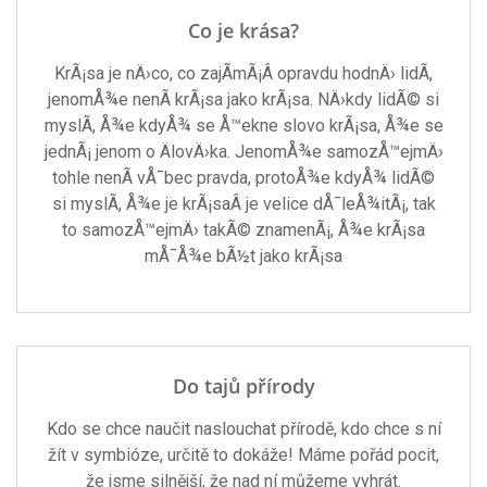
Co je krása?
KrÃ¡sa je nÄ›co, co zajÃ­mÃ¡Â opravdu hodnÄ› lidÃ­,
jenomÅ¾e nenÃ­ krÃ¡sa jako krÃ¡sa. NÄ›kdy lidÃ© si
myslÃ­, Å¾e kdyÅ¾ se Å™ekne slovo krÃ¡sa, Å¾e se
jednÃ¡ jenom o ÄlovÄ›ka. JenomÅ¾e samozÅ™ejmÄ›
tohle nenÃ­ vÅ¯bec pravda, protoÅ¾e kdyÅ¾ lidÃ©
si myslÃ­, Å¾e je krÃ¡saÂ je velice dÅ¯leÅ¾itÃ¡, tak
to samozÅ™ejmÄ› takÃ© znamenÃ¡, Å¾e krÃ¡sa
mÅ¯Å¾e bÃ½t jako krÃ¡sa
Do tajů přírody
Kdo se chce naučit naslouchat přírodě, kdo chce s ní
žít v symbióze, určitě to dokáže! Máme pořád pocit,
že jsme silnější, že nad ní můžeme vyhrát.