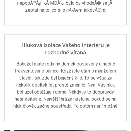
nepopÅ™Ã¡li kÂ MDÅ½, bylo by vhodnÃ© se jÃ­
zeptat na to, co si o nÄ›Äem takovÃ©m,
Hluková izolace Vašeho interiéru je
rozhodně vítaná
Bohužel máte rodinný domek postavený u hodně
frekventované silnice. Když jste dům s manželem
stavěli, tak zde byl báječný klid. To se však za
několik desítek let prostě změnilo. Nyní Vás hluk
bohužel obtěžuje i doma. Někdy je to doopravdy
nesnesitelné. Největší hrůza nastane, pokud se na
hluk člověk začne soustředit. To potom není možné